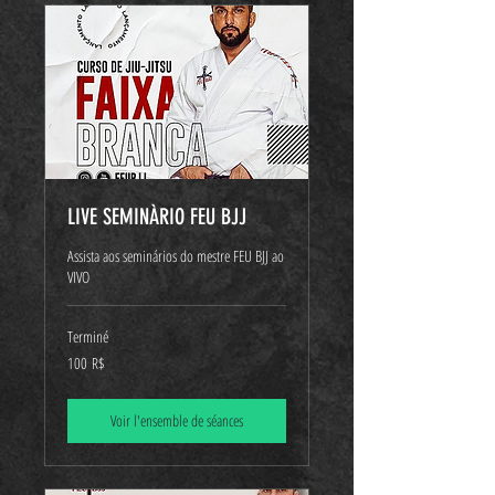
LIVE SEMINÀRIO FEU BJJ
Assista aos seminários do mestre FEU BJJ ao
VIVO
Terminé
100
100 R$
réals
brésiliens
Voir l'ensemble de séances