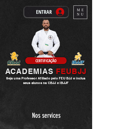
ME
ENTRAR
NU
CERTIFICAÇÂO
ACADEMIAS
FEUBJJ
Seja uma
Professor
Afiliado pelo FEU BJJ e inclua
seus alunos na CBJJ e IBJJF
Nos services