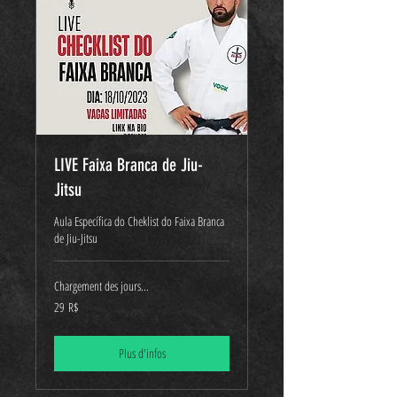
LIVE Faixa Branca de Jiu-
Jitsu
Aula Específica do Cheklist do Faixa Branca
de Jiu-Jitsu
Chargement des jours...
29
29 R$
réals
brésiliens
Plus d'infos