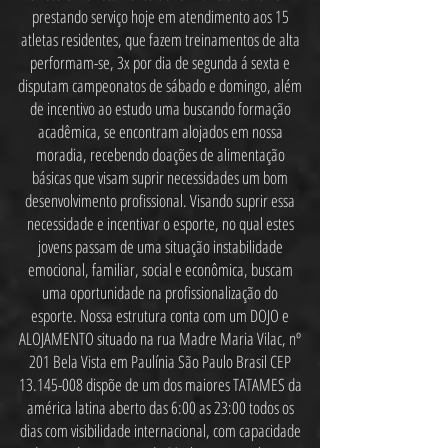
prestando serviço hoje em atendimento aos 15
atletas residentes, que fazem treinamentos de alta
performam-se, 3x por dia de segunda á sexta e
disputam campeonatos de sábado e domingo, além
de incentivo ao estudo uma buscando formação
acadêmica, se encontram alojados em nossa
moradia, recebendo doações de alimentação
básicas que visam suprir necessidades um bom
desenvolvimento profissional. Visando suprir essa
necessidade e incentivar o esporte, no qual estes
jovens passam de uma situação instabilidade
emocional, familiar, social e econômica, buscam
uma oportunidade na profissionalização do
esporte. Nossa estrutura conta com um DOJO e
ALOJAMENTO situado na rua Madre Maria Vilac, nº
201 Bela Vista em Paulínia São Paulo Brasil CEP
13.145-008
dispõe de um dos maiores TATAMES da
américa latina aberto das 6:00 as 23:00 todos os
dias com visibilidade internacional, com capacidade