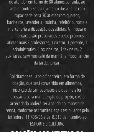
de atender em torno de 80 alunos por aula, ao
lado encontra-se o alojamento dos atletas com
capacidade para 30 atletas com quartos,
banheiros, lavanderia, cozinha, refeitório, horta e
marcenaria a disposição dos atletas. A limpeza e
alimentação são preparados e pelos próprios
atletas mais 3 professores, 1 diretor, 1 gerente, 1
administrativo, 1 cozinheiros, 1 faxineira, 2
auxiliares, servimos café da manhã, almoço, lanche
da tarde, jantar.
Solicitamos seu apoio financeiro, em forma de
doação, que será convertido em alimentos,
inscrição de campeonatos e o que mais for
necessário para manutenção do projeto, o valor
arrecadado poderá ser abatido no imposto de
renda, conforme os tramites legais estipulados pela
lei federal 11.438/06 e Lei 8.313 de incentivo ao
ESPORTE e CULTURA.