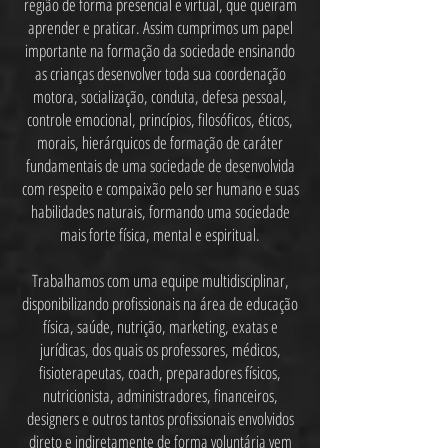
região de forma presencial e virtual, que queiram
aprender e praticar. Assim cumprimos um papel
importante na formação da sociedade ensinando
as crianças desenvolver toda sua coordenação
motora, socialização, conduta, defesa pessoal,
controle emocional, princípios, filosóficos, éticos,
morais, hierárquicos de formação de caráter
fundamentais de uma sociedade de desenvolvida
com respeito e compaixão pelo ser humano e suas
habilidades naturais, formando uma sociedade
mais forte física, mental e espiritual.
Trabalhamos com uma equipe multidisciplinar,
disponibilizando profissionais na área de educação
física, saúde, nutrição, marketing, exatas e
jurídicas, dos quais os professores, médicos,
fisioterapeutas, coach, preparadores físicos,
nutricionista, administradores, financeiros,
designers e outros tantos profissionais envolvidos
direto e indiretamente de forma voluntária vem