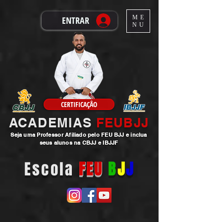
ME
ENTRAR
NU
CERTIFICAÇÂO
ACADEMIAS
FEUBJJ
Seja uma
Professor
Afiliado pelo FEU BJJ e inclua
seus alunos na CBJJ e IBJJF
Escola
FEU
B
J
J