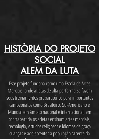
HISTÒRIA DO PROJETO
SOCIAL
ALEM DA LUTA
Este projeto funciona como uma Escola de Artes
Marciais, onde atletas de alta performa-se fazem
seus treinamentos preparatórios para importantes
campeonatos como Brasileiro, Sul-Americano e
Mundial em âmbito nacional e internacional, em
contrapartida os atletas ensinam artes marciais,
tecnologia, estudos religiosos e idiomas de graça
crianças e adolescentes a população carente da